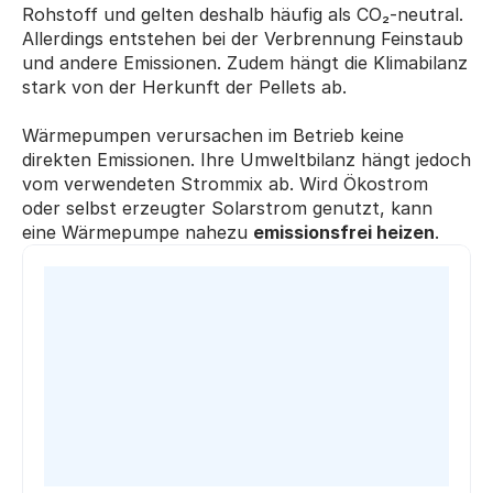
Rohstoff und gelten deshalb häufig als CO₂-neutral. 
Allerdings entstehen bei der Verbrennung Feinstaub 
und andere Emissionen. Zudem hängt die Klimabilanz 
stark von der Herkunft der Pellets ab.
Wärmepumpen verursachen im Betrieb keine 
direkten Emissionen. Ihre Umweltbilanz hängt jedoch 
vom verwendeten Strommix ab. Wird Ökostrom 
oder selbst erzeugter Solarstrom genutzt, kann 
eine Wärmepumpe nahezu 
emissionsfrei heizen
.
Michael T.
Ute F.
aus Fürth
aus Herne
hat 
2.748 €
gespart.
hat 
3.294 €
 gespart.
h
Heinrich T.
Jürgen K.
aus Salzhemmendorf
aus Reutlingen
hat 
2.748 €
 gespart.
hat 
5.146 €
 gespart.
h