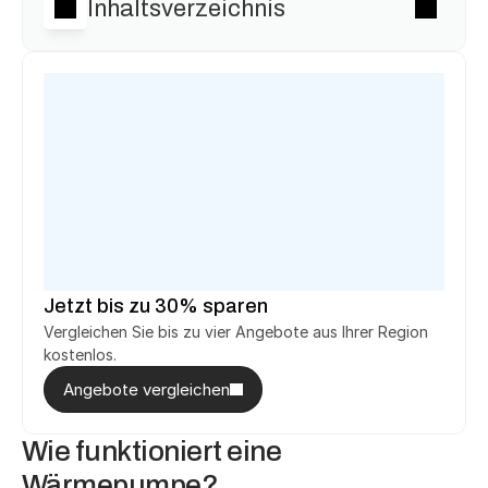
Inhaltsverzeichnis
Michael T.
Ute F.
aus Fürth
aus Herne
hat 
2.748 €
gespart.
hat 
3.294 €
 gespart.
h
Heinrich T.
Jürgen K.
aus Salzhemmendorf
aus Reutlingen
hat 
2.748 €
 gespart.
hat 
5.146 €
 gespart.
h
Jetzt bis zu 30% sparen
Vergleichen Sie bis zu vier Angebote aus Ihrer Region 
kostenlos.
Angebote vergleichen
Wie funktioniert eine 
Wärmepumpe?