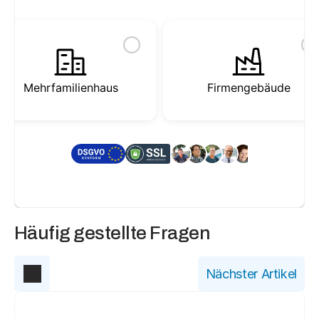
Mehrfamilienhaus
Firmengebäude
✓
✓
★
★
★
★
★
Geprüfte Fachbetriebe
Nu
Häufig gestellte Fragen
Nächster Artikel