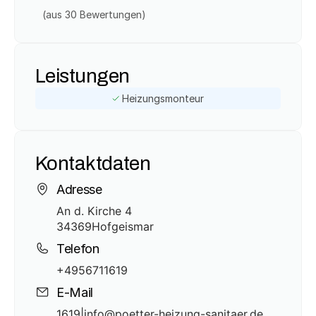
(aus 
30
 Bewertungen)
Leistungen
Heizungsmonteur
Kontaktdaten
Adresse
An d. Kirche 4
34369
Hofgeismar
Telefon
+4956711619
E-Mail
1619|info@poetter-heizung-sanitaer.de