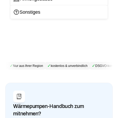
Sonstiges
✓
✓
✓
ebe
Nur aus Ihrer Region
kostenlos & unverbindlich
DSGVO-konform
Wärmepumpen-Handbuch zum 
mitnehmen?