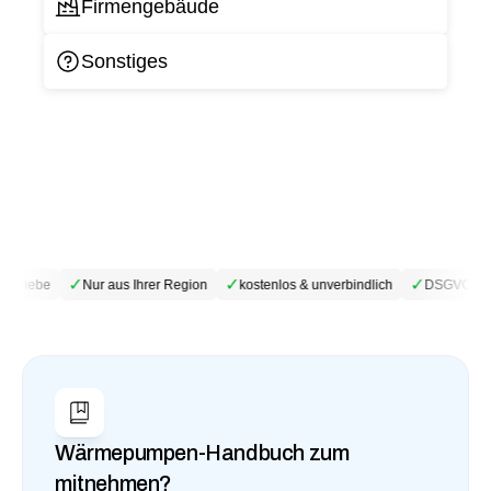
Firmengebäude
Sonstiges
✓
✓
✓
betriebe
Nur aus Ihrer Region
kostenlos & unverbindlich
DSGVO-kon
Wärmepumpen-Handbuch zum 
mitnehmen?