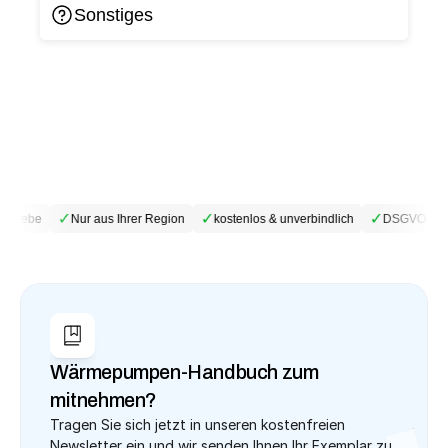
Sonstiges
✓
✓
✓
etriebe
Nur aus Ihrer Region
kostenlos & unverbindlich
DSGVO-konf
Wärmepumpen-Handbuch zum 
mitnehmen?
Tragen Sie sich jetzt in unseren kostenfreien 
Newsletter ein und wir senden Ihnen Ihr Exemplar zu.