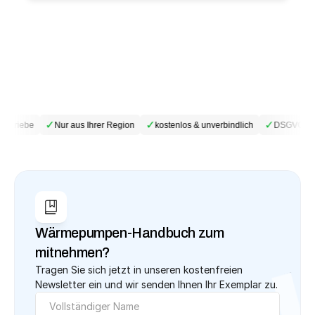
✓
✓
✓
betriebe
Nur aus Ihrer Region
kostenlos & unverbindlich
DSGVO-kon
Wärmepumpen-Handbuch zum 
mitnehmen?
Tragen Sie sich jetzt in unseren kostenfreien 
Newsletter ein und wir senden Ihnen Ihr Exemplar zu.