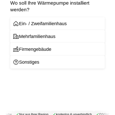
Wo soll Ihre Wärmepumpe installiert
werden?
Ein- / Zweifamilienhaus
Mehrfamilienhaus
Firmengebäude
Sonstiges
✓
✓
✓
betriebe
Nur aus Ihrer Region
kostenlos & unverbindlich
DSGVO-kon