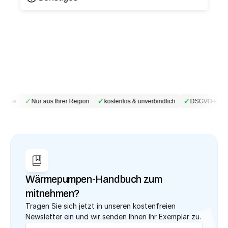
✓
✓
✓
riebe
Nur aus Ihrer Region
kostenlos & unverbindlich
DSGVO-konfo
Wärmepumpen-Handbuch zum 
mitnehmen?
Tragen Sie sich jetzt in unseren kostenfreien 
Newsletter ein und wir senden Ihnen Ihr Exemplar zu.