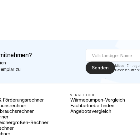
✓
Geprüfte Fachbetrie
mitnehmen?
ien 
Senden
xemplar zu.
Datenschutzerk
VERGLEICHE
& Förderungsrechner
Wärmepumpen-Vergleich
tionsrechner
Fachbetriebe finden
brauchsrechner
Angebotsvergleich
hner
eichergrößen-Rechner
rechner
chner