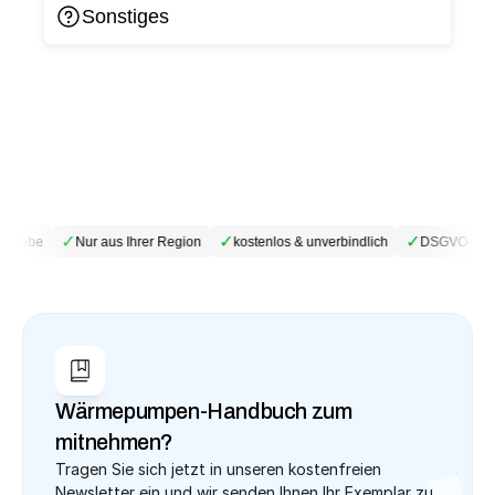
Sonstiges
✓
✓
✓
triebe
Nur aus Ihrer Region
kostenlos & unverbindlich
DSGVO-konf
Wärmepumpen-Handbuch zum 
mitnehmen?
Tragen Sie sich jetzt in unseren kostenfreien 
Newsletter ein und wir senden Ihnen Ihr Exemplar zu.