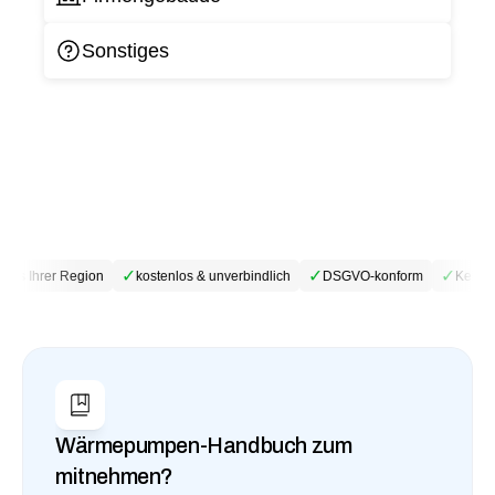
Sonstiges
✓
✓
✓
aus Ihrer Region
kostenlos & unverbindlich
DSGVO-konform
Keine v
Wärmepumpen-Handbuch zum 
mitnehmen?