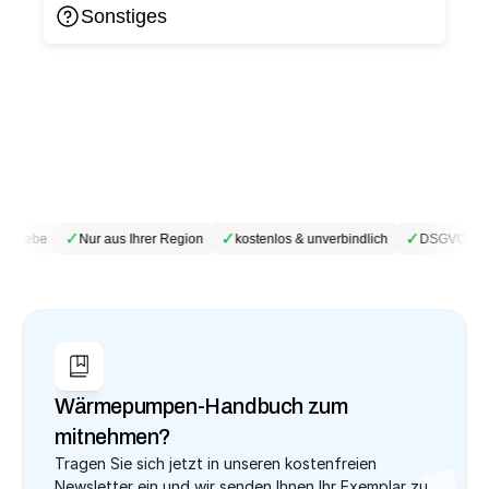
Sonstiges
✓
✓
✓
etriebe
Nur aus Ihrer Region
kostenlos & unverbindlich
DSGVO-kon
Wärmepumpen-Handbuch zum 
mitnehmen?
Tragen Sie sich jetzt in unseren kostenfreien 
Newsletter ein und wir senden Ihnen Ihr Exemplar zu.