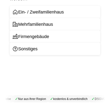
Ein- / Zweifamilienhaus
Mehrfamilienhaus
Firmengebäude
Sonstiges
✓
✓
✓
etriebe
Nur aus Ihrer Region
kostenlos & unverbindlich
DSGVO-kon