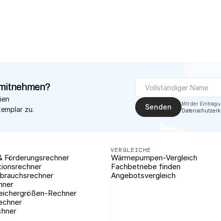
✓
Geprüfte Fac
mitnehmen?
ien 
Senden
xemplar zu.
Datenschutzerk
VERGLEICHE
& Förderungsrechner
Wärmepumpen-Vergleich
tionsrechner
Fachbetriebe finden
brauchsrechner
Angebotsvergleich
hner
eichergrößen-Rechner
rechner
chner