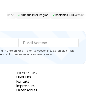
✓
✓
✓
hbetriebe
Nur aus Ihrer Region
kostenlos & unverbindlich
DSGVO-ko
Mit der Eintragung in unseren kostenfreien Newsletter akzeptieren SIe unsere 
lärung
. Eine Abmeldung ist jederzeit möglich.
UNTERNEHMEN
Über uns
Kontakt
Impressum
Datenschutz