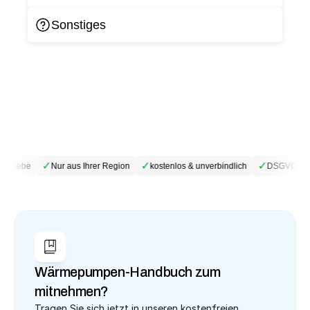
Sonstiges
✓
✓
✓
etriebe
Nur aus Ihrer Region
kostenlos & unverbindlich
DSGVO-kon
Wärmepumpen-Handbuch zum 
mitnehmen?
Tragen Sie sich jetzt in unseren kostenfreien 