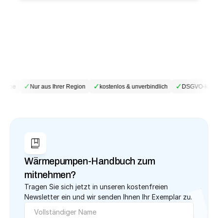
✓
✓
✓
riebe
Nur aus Ihrer Region
kostenlos & unverbindlich
DSGVO-konfo
Wärmepumpen-Handbuch zum 
mitnehmen?
Tragen Sie sich jetzt in unseren kostenfreien 
Newsletter ein und wir senden Ihnen Ihr Exemplar zu.