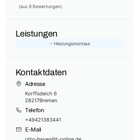
(aus 
9
 Bewertungen)
Leistungen
Heizungsmonteur
Kontaktdaten
Adresse
Korffsdeich 6
28217
Bremen
Telefon
+49421383441
E-Mail
otto-hayen@t-online.de