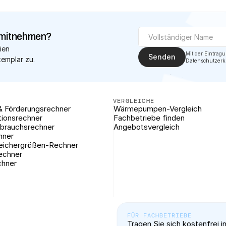
mitnehmen?
ien 
Senden
xemplar zu.
Datenschutzerk
VERGLEICHE
& Förderungsrechner
Wärmepumpen-Vergleich
tionsrechner
Fachbetriebe finden
brauchsrechner
Angebotsvergleich
hner
eichergrößen-Rechner
rechner
chner
FÜR FACHBETRIEBE
Tragen Sie sich kostenfrei