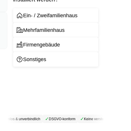
Ein- / Zweifamilienhaus
Mehrfamilienhaus
Firmengebäude
Sonstiges
✓
✓
✓
stenlos & unverbindlich
DSGVO-konform
Keine versteckten Kosten