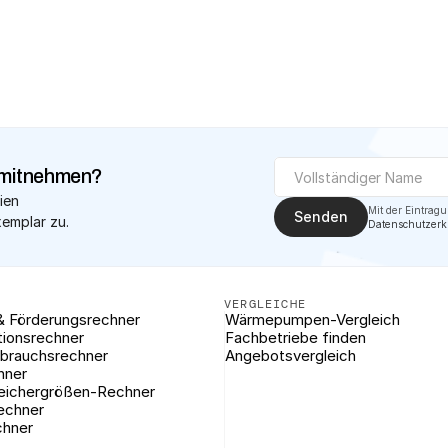
✓
Geprüfte Fac
mitnehmen?
ien 
Senden
xemplar zu.
Datenschutzerk
VERGLEICHE
& Förderungsrechner
Wärmepumpen-Vergleich
tionsrechner
Fachbetriebe finden
brauchsrechner
Angebotsvergleich
hner
eichergrößen-Rechner
rechner
chner