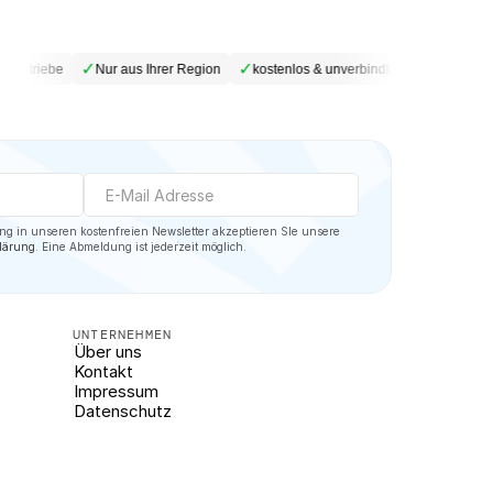
✓
✓
✓
hbetriebe
Nur aus Ihrer Region
kostenlos & unverbindlich
DSGVO-ko
Mit der Eintragung in unseren kostenfreien Newsletter akzeptieren SIe unsere 
lärung
. Eine Abmeldung ist jederzeit möglich.
UNTERNEHMEN
Über uns
Kontakt
Impressum
Datenschutz