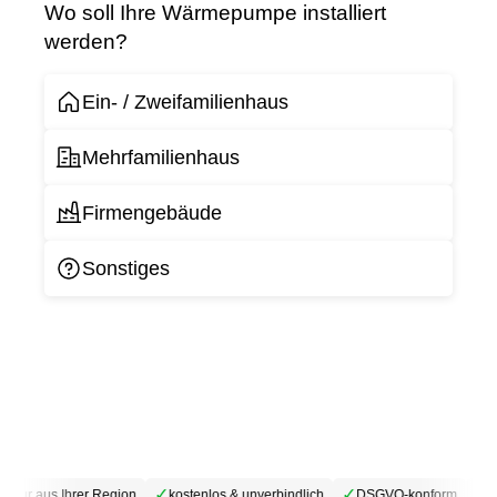
Wo soll Ihre Wärmepumpe installiert
werden?
Ein- / Zweifamilienhaus
Mehrfamilienhaus
Firmengebäude
Sonstiges
✓
✓
✓
✓
Nur aus Ihrer Region
kostenlos & unverbindlich
DSGVO-konform
Ke