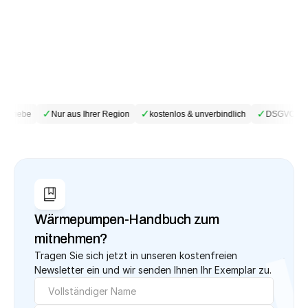
✓
✓
✓
etriebe
Nur aus Ihrer Region
kostenlos & unverbindlich
DSGVO-kon
Wärmepumpen-Handbuch zum 
mitnehmen?
Tragen Sie sich jetzt in unseren kostenfreien 
Newsletter ein und wir senden Ihnen Ihr Exemplar zu.