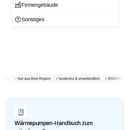
Firmengebäude
Sonstiges
✓
✓
✓
riebe
Nur aus Ihrer Region
kostenlos & unverbindlich
DSGVO-konfo
Wärmepumpen-Handbuch zum 