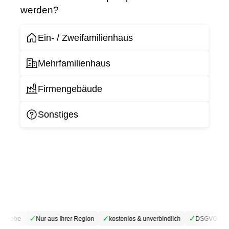
werden?
Ein- / Zweifamilienhaus
Mehrfamilienhaus
Firmengebäude
Sonstiges
✓
✓
✓
etriebe
Nur aus Ihrer Region
kostenlos & unverbindlich
DSGVO-konf