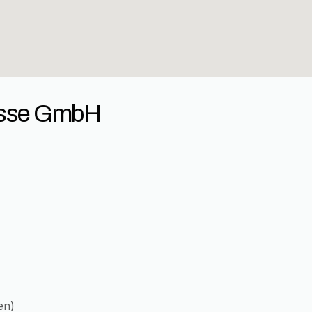
asse GmbH
en)