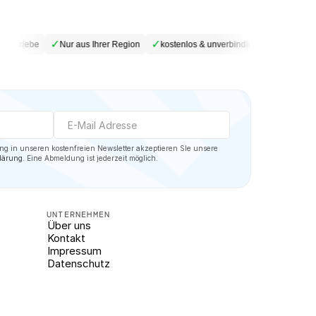
✓
✓
✓
betriebe
Nur aus Ihrer Region
kostenlos & unverbindlich
DSGVO-ko
Mit der Eintragung in unseren kostenfreien Newsletter akzeptieren SIe unsere 
lärung
. Eine Abmeldung ist jederzeit möglich.
UNTERNEHMEN
Über uns
Kontakt
Impressum
Datenschutz