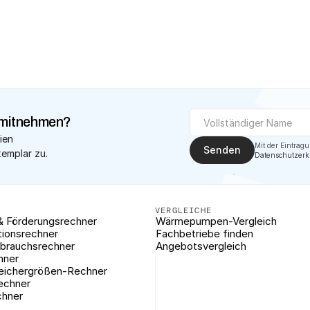
✓
Geprüfte Fach
mitnehmen?
ien 
Senden
xemplar zu.
Datenschutzerk
VERGLEICHE
& Förderungsrechner
Wärmepumpen-Vergleich
tionsrechner
Fachbetriebe finden
brauchsrechner
Angebotsvergleich
hner
eichergrößen-Rechner
rechner
chner